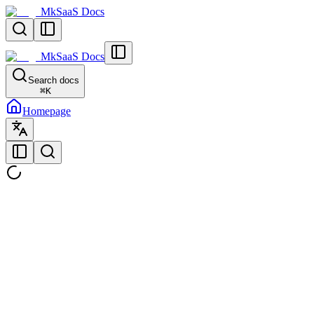
MkSaaS Docs
MkSaaS Docs
Search docs
⌘
K
Homepage