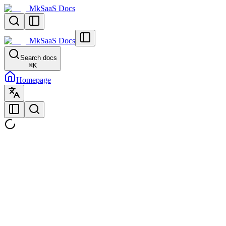
MkSaaS Docs
MkSaaS Docs
Search docs
⌘
K
Homepage