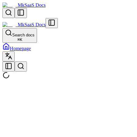
MkSaaS Docs
MkSaaS Docs
Search docs
⌘
K
Homepage